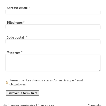
Adresse email:
*
Téléphone:
*
Code postal :
*
Message:
*
Remarque
: Les champs suivis d'un astérisque
*
sont
obligatoires.
Connexion
Version imprimable
|
Plan du site