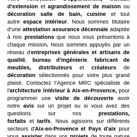
d’extension
et
agrandissement de maison
ou
décoration salle de bain, cuisine
et tout
autre
espace intérieur
. Nous sommes titulaire
d’une
attestation
assurance décennale
adaptée
à nos
prestations
que nous vous présentons à
chaque mission
.
Nous sommes appuyés par un
réseau d'
entreprises générales et artisans de
qualité
,
bureau d’ingénierie
,
fabricant de
meubles,
distributeurs
et
créateurs
de
décoration
sélectionnés pour votre plus grand
plaisir. Contactez l’Agence MRC spécialiste de
l'
architecture intérieur à Aix-en-Provence,
pour
programmer une
visite de découverte
​avoir
notre
avis
sur un projet ou si vous avez des
questions sur nos
prestations,
forfaits
et
tarifs
. Nous agissons sur différents
secteurs d'
Aix-en-Provence et Pays d'aix
pour
vous
assister
dans vos
projets
de toute nature