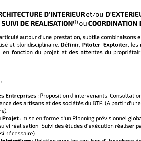
RCHITECTURE D'INTERIEUR
et/ou
D'EXTERIE
 SUIVI DE REALISATION
ou
COORDINATION 
(1)
ticulé autour d’une prestation, subtile combinaisons 
sé et pluridisciplinaire.
Définir
,
Piloter
,
Exploiter
, les
é en fonction du projet et des attentes du propriétai
.
es Entreprises
: Proposition d'intervenants, Consultation
nce des artisans et des sociétés du BTP. (A partir d'une 
re).
 Projet
: mise en forme d'un Planning prévisionnel globa
suivi réalisation.
Suivi des études d'exécution réaliser pa
si nécessaire).
inistratives
: Relation avec les services d'Urbanisme de