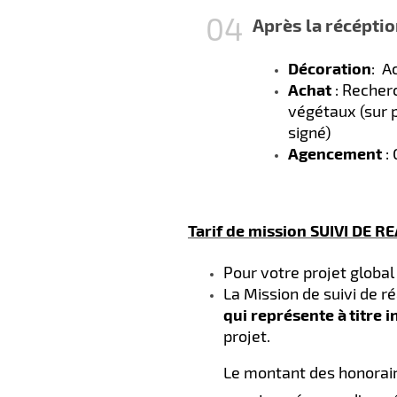
Après la récéptio
Décoration
: A
Achat
: Recherc
végétaux (sur 
signé)​
Agencement
: 
Tarif de mission SUIVI DE R
Pour votre projet global
La Mission de suivi de ré
qui
représente à
titre 
projet.
Le montant des honorair