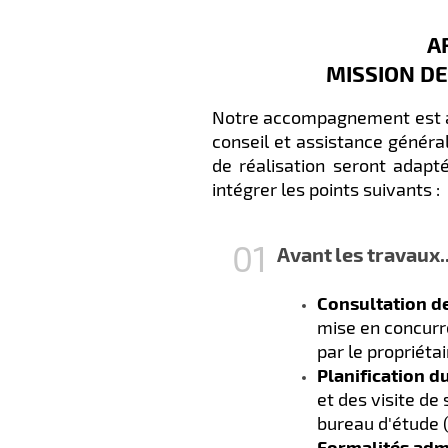
A
MISSION DE
Notre accompagnement est ar
conseil et assistance générali
de réalisation seront adapt
intégrer les points suivants :
Avant
les
travaux..
Consultation d
mise en concurre
par le propriétai
Planification
du
et des visite de 
bureau d'étude (
Formalités adm