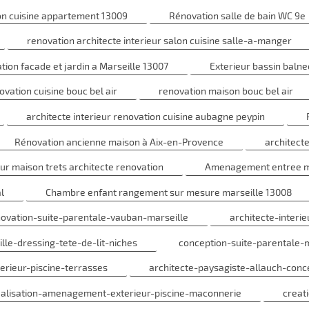
n cuisine appartement 13009
Rénovation salle de bain WC 9e
renovation architecte interieur salon cuisine salle-a-manger
ion facade et jardin a Marseille 13007
Exterieur bassin balne
vation cuisine bouc bel air
renovation maison bouc bel air
architecte interieur renovation cuisine aubagne peypin
Rénovation ancienne maison à Aix-en-Provence
architect
r maison trets architecte renovation
Amenagement entree m
l
Chambre enfant rangement sur mesure marseille 13008
ovation-suite-parentale-vauban-marseille
architecte-interi
e-dressing-tete-de-lit-niches
conception-suite-parentale-
rieur-piscine-terrasses
architecte-paysagiste-allauch-con
realisation-amenagement-exterieur-piscine-maconnerie
creat