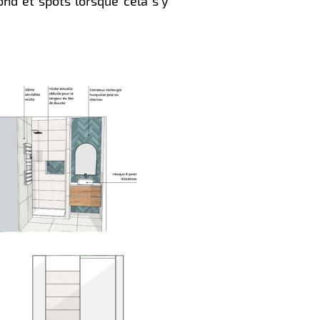
ond et spots lorsque cela s’y