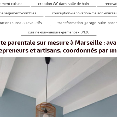
ement cuisine
creation WC dans salle de bain
renova
amenagement-combles
conception-renovation-maison-marseil
tation+bureaux+evolutifs
transformation-garage-suite-paren
cuisine-sur-mesure-gemenos-13420
te parentale sur mesure à Marseille : ava
preneurs et artisans, coordonnés par un 