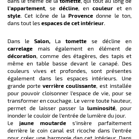
dans le thème de la
tomette
, qui tout au long de
l’appartement
, se
décline
, en
couleur
et en
style
. Cet icône de la
Provence
donne le ton,
dans tout les
espaces de cet intérieur
.
Dans le
Salon,
La
tomette
se décline en
carrelage
mais également en élément de
décoration
, comme des étagères, des tapis et
même en table basse devant le canapé. Des
couleurs vives et profondes, sont présentes
également dans les espaces intérieurs. Une
grande porte
verrière
coulissante
, est installée
pour pouvoir cloisonner l’espace de vie, pour se
transformer en couchage.
Le verre toute hauteur,
permet de laisser passer la
luminosité
, pour
inonder le couloir de l’entrée de lumière du jour.
Le
jaune
moutarde
s’insère parfaitement
derrière le coin canal est ricoche dans l’entrée
pour créer une harmonie dan cet intérieur.
Dans