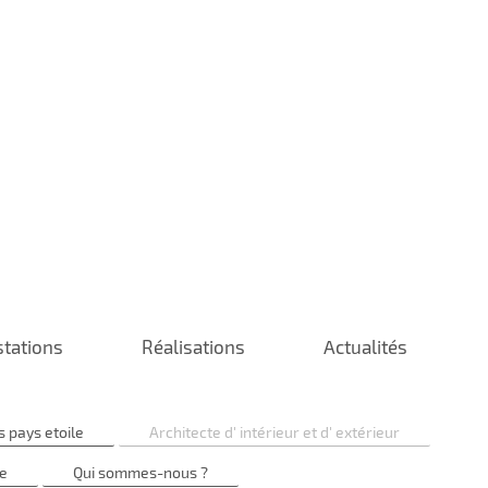
stations
Réalisations
Actualités
 pays etoile
Architecte d' intérieur et d' extérieur
e
Qui sommes-nous ?