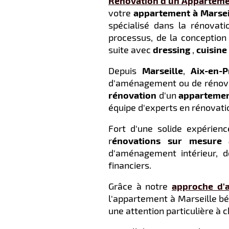
Rénovation d'un Appartemen
votre
appartement à Marsei
spécialisé dans la rénova
processus, de la conception 
suite avec
dressing
,
cuisine
Depuis
Marseille
,
Aix-en-
d'aménagement ou de rénovati
rénovation
d'un
apparteme
équipe d'experts en rénovatio
Fort d'une solide expérienc
r
énovations sur mesure 
d'aménagement intérieur, 
financiers.
Grâce à notre
approche d'a
l'appartement à Marseille bé
une attention particulière à 