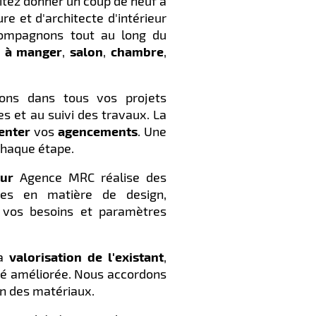
itez donner un coup de neuf à
e et d'architecte d'intérieur
compagnons tout au long du
e à manger
,
salon
,
chambre
,
ons dans tous vos projets
s et au suivi des travaux. La
enter
vos
agencements
. Une
 chaque étape.
eur
Agence MRC réalise des
ces en matière de design,
 vos besoins et paramètres
la
valorisation
de
l'existant
,
ité améliorée. Nous accordons
on des matériaux.