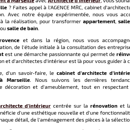
t à Marseille
avec
Architecte d'intérieur
,
v
ous souha
lle
? Faites appel à l'AGENCE MRC, cabinet d'architectur
tion. Avec notre équipe expérimentée, nous vous ac
à la réalisation, pour transformer
appartement
,
sall
ou
salle de bain
.
Provence
et dans la région, nous vous accompagn
on, de l'étude initiale à la consultation des entreprise
nt
est une démarche passionnante qui permet de
réinv
n et d'architectes d'intérieur est là pour vous guider à
e, d'un savoir-faire, le
cabinet d'architecte d'intéri
à Marseille
. Nous suivons les dernières tendan
de décoration et d'ameublement, tout en respectant
rchitecte d'intérieur
centrée sur la
rénovation
et 
néficie d'une esthétique nouvelle et d'une fonctionnal
chaque détail, de l'aménagement des pièces à la sélecti