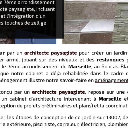
 le 7ème arrondissement
cte paysagiste, incluant
t l'intégration d'un
es touches de zellige
ur
par un
architecte paysagiste
pour créer un jardin
ner armé, jouant sur des niveaux et des
restanques
p
 le 7ème arrondissement de
Marseille
, au Roucas-Bla
ue notre cabinet a déjà réhabilitée dans le cadre 
énagement illustre notre savoir-faire en
aménagement e
 conçu par un
architecte paysagiste
, repose sur une 
 un cabinet d'architecture intervenant à
Marseille
e
tion de projets préliminaires et plans) et la coordinat
er les étapes de conception de ce jardin sur 13007, de 
extérieure, pisciniste, carreleur, électricien, plombiers