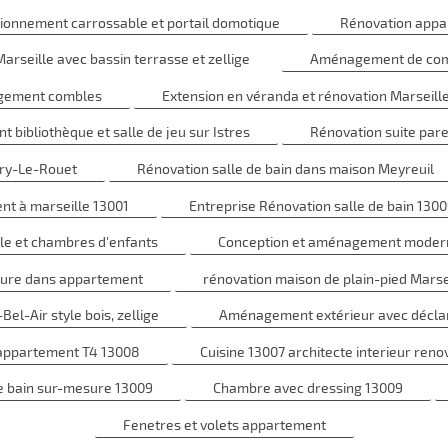
ionnement carrossable et portail domotique
Rénovation appar
seille avec bassin terrasse et zellige
Aménagement de comb
nagement combles
Extension en véranda et rénovation Marseill
bibliothèque et salle de jeu sur Istres
Rénovation suite par
ry-Le-Rouet
Rénovation salle de bain dans maison Meyreuil
nt à marseille 13001
Entreprise Rénovation salle de bain 13009
le et chambres d'enfants
Conception et aménagement moderne 
esure dans appartement
rénovation maison de plain-pied Marse
Bel-Air style bois, zellige
Aménagement extérieur avec déclara
n appartement T4 13008
Cuisine 13007 architecte interieur reno
e bain sur-mesure 13009
Chambre avec dressing 13009
Fenetres et volets appartement